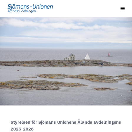
Hoppa
Ahvenanmaan osasto
Sök
till
sidans
innehåll
Styrelsen för Sjömans Unionens Ålands avdelningens
2025-2026